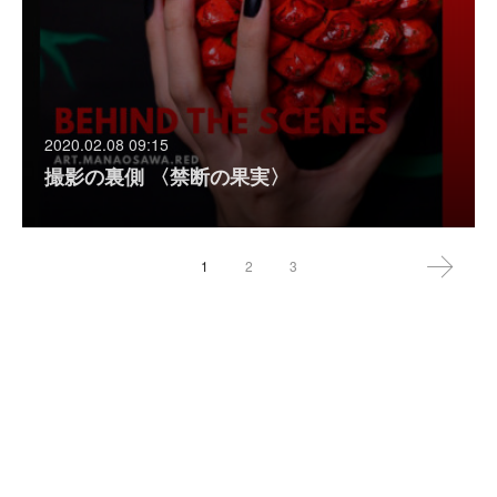
2020.02.08 09:15
撮影の裏側 〈禁断の果実〉
1
2
3