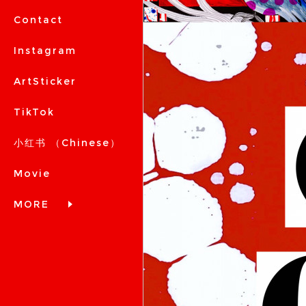
Contact
Instagram
ArtSticker
TikTok
小红书 （Chinese）
Movie
MORE