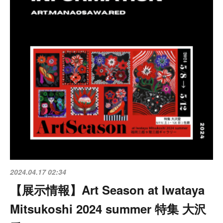
2024.04.17 02:34
【展示情報】Art Season at Iwataya
Mitsukoshi 2024 summer 特集 大沢