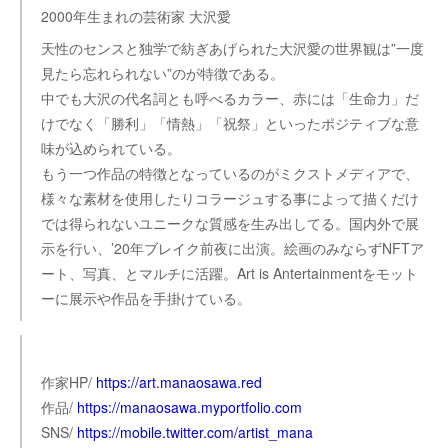
2000年生まれの芸術家 大沢愛
天性のセンスと独学で紡ぎあげられた大沢愛の世界観は”一度
見たら忘れられない”のが特徴である。
中でも大沢の代名詞とも呼べるカラー、赤には「生命力」だ
けでなく「勝利」「情熱」「祝祭」といったポジティブな意
味が込められている。
もう一つ作品の特徴となっているのがミクストメディアで、
様々な素材を使用したりコラージュする事によって描くだけ
では得られないユニークな質感を生み出してる。国内外で展
示を行い、’20年ブレイク前夜に出演。絵画のみならずNFTア
ート、写真、とマルチに活躍。Art is Antertainmentをモット
ーに展示や作品を手掛けている。
作家HP/
https://art.manaosawa.red
作品/
https://manaosawa.myportfolio.com
SNS/
https://mobile.twitter.com/artist_mana