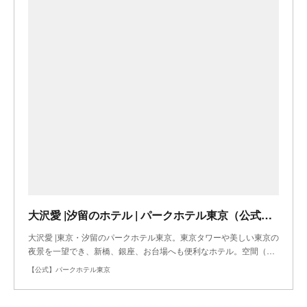
大沢愛 |汐留のホテル | パークホテル東京（公式ホームページ|最低価格保証）アーティスト イン ホテル
大沢愛 |東京・汐留のパークホテル東京。東京タワーや美しい東京の
夜景を一望でき、新橋、銀座、お台場へも便利なホテル。空間（…
【公式】パークホテル東京