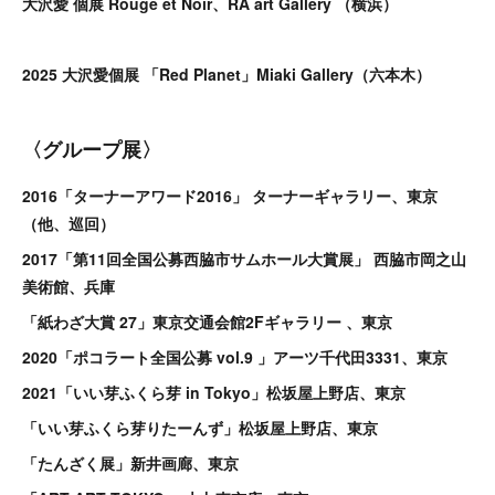
大沢愛 個展 Rouge et Noir、RA art Gallery （横浜）
2025 大沢愛個展 「Red Planet」Miaki Gallery（六本木）
〈グループ展〉
2016
「ターナーアワード2016」 ターナーギャラリー、東京
（他、巡回）
2017
「第11回全国公募西脇市サムホール大賞展」 西脇市岡之山
美術館、兵庫
「紙わざ大賞 27」東京交通会館2Fギャラリー 、東京
2020
「ポコラート全国公募 vol.9 」アーツ千代田3331、東京
2021
「いい芽ふくら芽 in Tokyo」松坂屋上野店、東京
「いい芽ふくら芽りたーんず」松坂屋上野店、東京
「たんざく展」新井画廊、東京