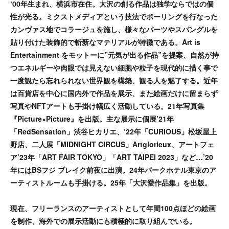
‘00年生まれ、横浜市在住。大沢の創る作品は独学ならではの個
性が光る。ミクストメディアという技法でポーリングを行なった
カンヴァス地でコラージュを施し、様々なパーツやスパングルを
貼り付けた装飾的で斬新なマテリアルが特徴である。Art is
Entertainment をモットーに”元気が出る作品”を提案、自然が持
つエネルギーや肉眼では見えない細胞や粒子を現代的に描く事で
一度観たら忘れられない世界観を構築、観る人を魅了する。近年
は百貨店を中心に国内外で作品を展示、また絵画だけに留まらず
写真やNFTアートも手掛け幅広く活動している。21年写真集
『Picture×Picture』を出版。主な展示に個展’21年
「RedSensation」渋谷ヒカリエ、’22年「CURIOUS」松坂屋上
野店、二人展「MIDNIGHT CIRCUS」Artglorieux、アートフェ
ア’23年「ART FAIR TOKYO」「ART TAIPEI 2023」など…’20
年にはBSフジ ブレイク前夜に出演。24年パークホテル東京のア
ーティストルームも手掛ける。25年「大沢愛作品集」を出版。
現在、フリーランスのアーティストとして年間100点ほどの絵画
を制作、海外での展示活動にも積極的に取り組んでいる。