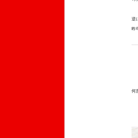
逆
昨
何