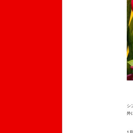
シ
外
1