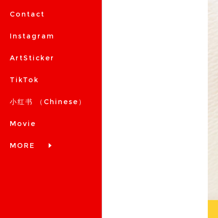
Contact
Instagram
ArtSticker
TikTok
小红书 （Chinese）
Movie
MORE