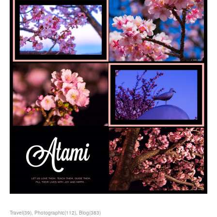
Travel
(
39
)
Photographic
(
112
)
Blog
(
383
)