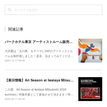
関連記事
パークホテル東京 アーティストルーム販売開始
大沢愛は「火の鳥」をテーマに34Fのアーティストル
ームを制作致しました！是非、泊まってみてくださ…
2024.12.17 09:06
【展示情報】Art Season at Iwataya Mitsukoshi 2024 summer 特集 大沢愛
この度、Art Season at Iwataya Mitsukoshi 2024
summerに 特集作家として参加させて頂きます！特…
2024.04.17 02:34