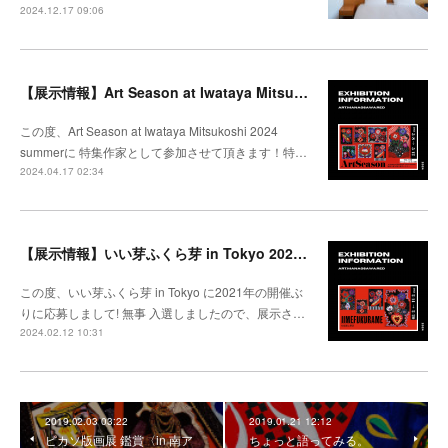
2024.12.17 09:06
【展示情報】Art Season at Iwataya Mitsukoshi 2024 summer 特集 大沢愛
この度、Art Season at Iwataya Mitsukoshi 2024
summerに 特集作家として参加させて頂きます！特…
2024.04.17 02:34
【展示情報】いい芽ふくら芽 in Tokyo 2024 @松坂屋上野
この度、いい芽ふくら芽 in Tokyo に2021年の開催ぶ
りに応募しまして! 無事 入選しましたので、展示さ…
2024.02.12 10:31
2019.02.03 03:22
2019.01.21 12:12
ピカソ版画展 鑑賞〈in 南ア
ちょっと語ってみる。