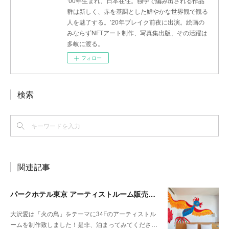
‘00年生まれ、日本在住。独学で編み出される作品
群は新しく、赤を基調とした鮮やかな世界観で観る
人を魅了する。’20年ブレイク前夜に出演。絵画の
みならずNFTアート制作、写真集出版、その活躍は
多岐に渡る。
フォロー
検索
関連記事
パークホテル東京 アーティストルーム販売開始
大沢愛は「火の鳥」をテーマに34Fのアーティストル
ームを制作致しました！是非、泊まってみてくださ…