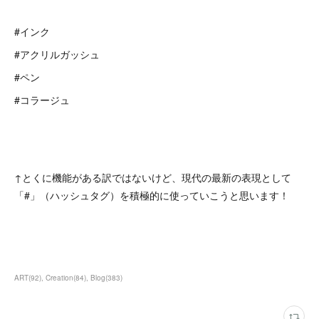
#インク
#アクリルガッシュ
#ペン
#コラージュ
↑とくに機能がある訳ではないけど、現代の最新の表現として
「#」（ハッシュタグ）を積極的に使っていこうと思います！
ART
(
92
)
Creation
(
84
)
Blog
(
383
)