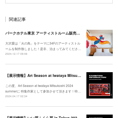
関連記事
パークホテル東京 アーティストルーム販売開始
大沢愛は「火の鳥」をテーマに34Fのアーティストル
ームを制作致しました！是非、泊まってみてくださ…
2024.12.17 09:06
【展示情報】Art Season at Iwataya Mitsukoshi 2024 summer 特集 大沢愛
この度、Art Season at Iwataya Mitsukoshi 2024
summerに 特集作家として参加させて頂きます！特…
2024.04.17 02:34
【展示情報】いい芽ふくら芽 in Tokyo 2024 @松坂屋上野