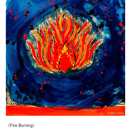
《Fire Burning》