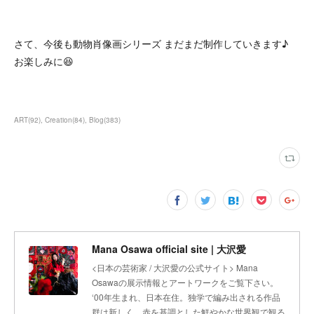
さて、今後も動物肖像画シリーズ まだまだ制作していきます♪
お楽しみに😆
ART
(
92
)
Creation
(
84
)
Blog
(
383
)
Mana Osawa official site | 大沢愛
<日本の芸術家 / 大沢愛の公式サイト> Mana
Osawaの展示情報とアートワークをご覧下さい。
‘00年生まれ、日本在住。独学で編み出される作品
群は新しく、赤を基調とした鮮やかな世界観で観る