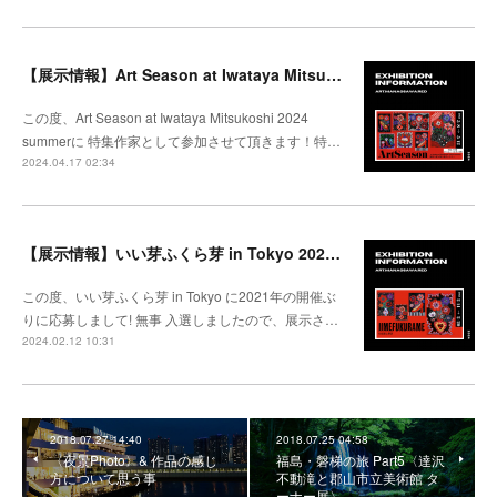
【展示情報】Art Season at Iwataya Mitsukoshi 2024 summer 特集 大沢愛
この度、Art Season at Iwataya Mitsukoshi 2024
summerに 特集作家として参加させて頂きます！特…
2024.04.17 02:34
【展示情報】いい芽ふくら芽 in Tokyo 2024 @松坂屋上野
この度、いい芽ふくら芽 in Tokyo に2021年の開催ぶ
りに応募しまして! 無事 入選しましたので、展示さ…
2024.02.12 10:31
2018.07.27 14:40
2018.07.25 04:58
〈夜景Photo〉& 作品の感じ
福島・磐梯の旅 Part5〈達沢
方について思う事
不動滝と郡山市立美術館 タ
ーナー展〉