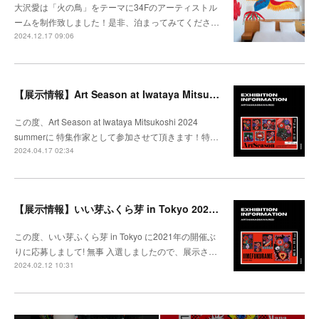
大沢愛は「火の鳥」をテーマに34Fのアーティストル
ームを制作致しました！是非、泊まってみてくださ…
2024.12.17 09:06
【展示情報】Art Season at Iwataya Mitsukoshi 2024 summer 特集 大沢愛
この度、Art Season at Iwataya Mitsukoshi 2024
summerに 特集作家として参加させて頂きます！特…
2024.04.17 02:34
【展示情報】いい芽ふくら芽 in Tokyo 2024 @松坂屋上野
この度、いい芽ふくら芽 in Tokyo に2021年の開催ぶ
りに応募しまして! 無事 入選しましたので、展示さ…
2024.02.12 10:31