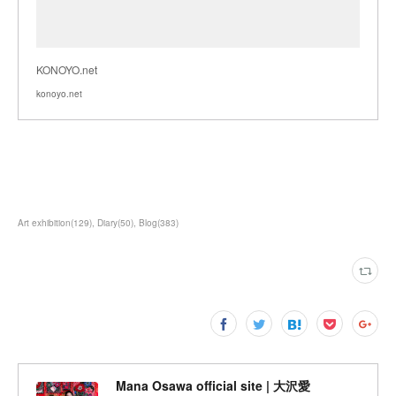
KONOYO.net
konoyo.net
Art exhibition
(
129
)
Diary
(
50
)
Blog
(
383
)
Mana Osawa official site | 大沢愛