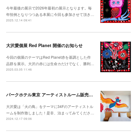
今年最後の展示で2026年最初の展示となります。毎
年恒例となりつつある本展に今回も参加させて頂き…
2025.12.14 09:41
大沢愛個展 Red Planet 開催のお知らせ
今回の個展のテーマはRed Planet赤を基調とした作
品群を展示。大沢の赤には生命カだけでなく、勝利…
2025.03.05 11:46
パークホテル東京 アーティストルーム販売開始
大沢愛は「火の鳥」をテーマに34Fのアーティストル
ームを制作致しました！是非、泊まってみてくださ…
2024.12.17 09:06