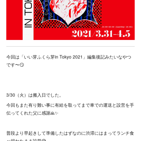
今回は「いい芽ふくら芽in Tokyo 2021」編集後記みたいなやつ
です〜😏
3/30（火）は搬入日でした。
今回もまた有り難い事に有給を取ってまで車での運送と設営を手
伝ってくれた父に感謝🙏✨
普段より早起きして準備したはずなのに渋滞にはまってランチ食
べ損ねたまま設営😅