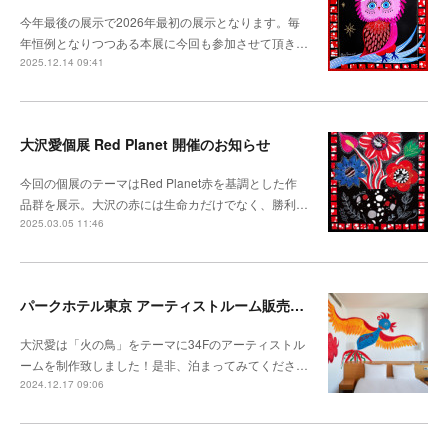
今年最後の展示で2026年最初の展示となります。毎
年恒例となりつつある本展に今回も参加させて頂き…
2025.12.14 09:41
大沢愛個展 Red Planet 開催のお知らせ
今回の個展のテーマはRed Planet赤を基調とした作
品群を展示。大沢の赤には生命カだけでなく、勝利…
2025.03.05 11:46
パークホテル東京 アーティストルーム販売開始
大沢愛は「火の鳥」をテーマに34Fのアーティストル
ームを制作致しました！是非、泊まってみてくださ…
2024.12.17 09:06