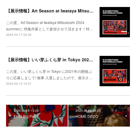
【展示情報】Art Season at Iwataya Mitsukoshi 2024 summer 特集 大沢愛
この度、Art Season at Iwataya Mitsukoshi 2024
summerに 特集作家として参加させて頂きます！特…
2024.04.17 02:34
【展示情報】いい芽ふくら芽 in Tokyo 2024 @松坂屋上野
この度、いい芽ふくら芽 in Tokyo に2021年の開催ぶ
りに応募しまして! 無事 入選しましたので、展示さ…
2024.02.12 10:31
2020.06.29 15:20
2020.06.03 08:32
F100 Big Paint
HOME DECO