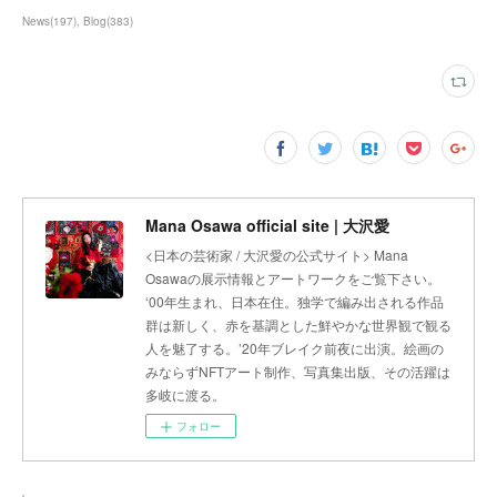
News
(
197
)
Blog
(
383
)
Mana Osawa official site | 大沢愛
<日本の芸術家 / 大沢愛の公式サイト> Mana
Osawaの展示情報とアートワークをご覧下さい。
‘00年生まれ、日本在住。独学で編み出される作品
群は新しく、赤を基調とした鮮やかな世界観で観る
人を魅了する。’20年ブレイク前夜に出演。絵画の
みならずNFTアート制作、写真集出版、その活躍は
多岐に渡る。
フォロー