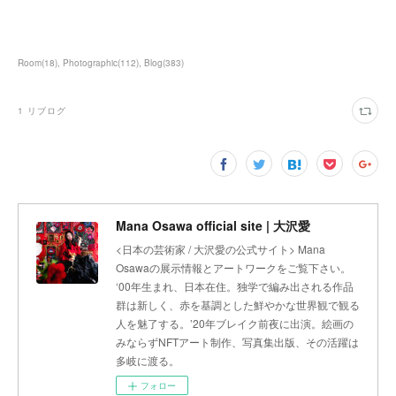
Room
(
18
)
Photographic
(
112
)
Blog
(
383
)
1
リブログ
Mana Osawa official site | 大沢愛
<日本の芸術家 / 大沢愛の公式サイト> Mana
Osawaの展示情報とアートワークをご覧下さい。
‘00年生まれ、日本在住。独学で編み出される作品
群は新しく、赤を基調とした鮮やかな世界観で観る
人を魅了する。’20年ブレイク前夜に出演。絵画の
みならずNFTアート制作、写真集出版、その活躍は
多岐に渡る。
フォロー