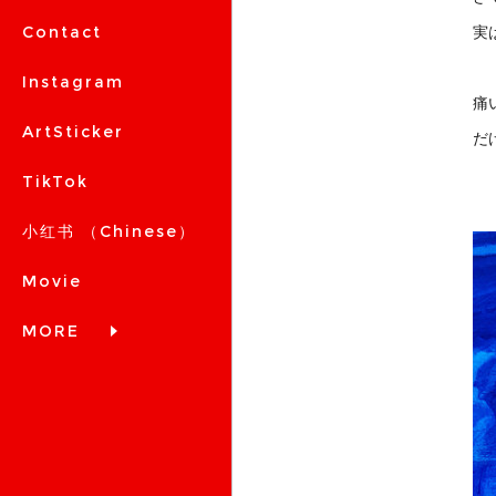
実は
Contact
Instagram
痛
ArtSticker
だ
TikTok
小红书 （Chinese）
Movie
MORE