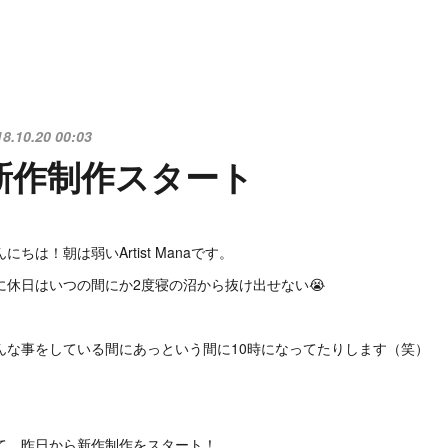
18.10.20 00:03
新作制作スタート
んにちは！朝は弱いArtist Manaです。
に休日はいつの間にか2度寝の沼から抜け出せない😭
んな事をしている間にあっという間に10時になってたりします（笑）
て、昨日から新作制作をスタート！