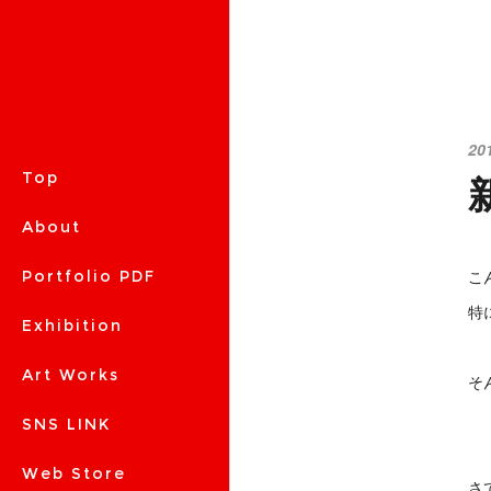
20
Top
About
こ
Portfolio PDF
特
Exhibition
Art Works
そ
SNS LINK
Web Store
さ