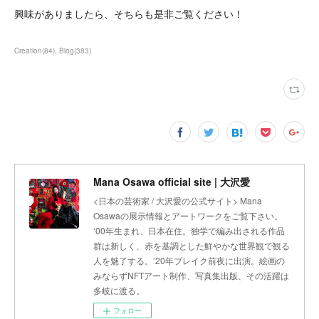
興味がありましたら、そちらも是非ご覧ください！
Creation
(
84
)
Blog
(
383
)
Mana Osawa official site | 大沢愛
<日本の芸術家 / 大沢愛の公式サイト> Mana
Osawaの展示情報とアートワークをご覧下さい。
‘00年生まれ、日本在住。独学で編み出される作品
群は新しく、赤を基調とした鮮やかな世界観で観る
人を魅了する。’20年ブレイク前夜に出演。絵画の
みならずNFTアート制作、写真集出版、その活躍は
多岐に渡る。
フォロー