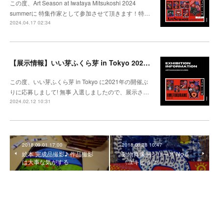
この度、Art Season at Iwataya Mitsukoshi 2024
summerに 特集作家として参加させて頂きます！特…
2024.04.17 02:34
【展示情報】いい芽ふくら芽 in Tokyo 2024 @松坂屋上野
この度、いい芽ふくら芽 in Tokyo に2021年の開催ぶ
りに応募しまして! 無事 入選しましたので、展示さ…
2024.02.12 10:31
2018.09.01 17:00
2018.08.28 10:47
絵本 完成品撮影♪ 作品撮影
動物肖像画シリーズ No.6
は大事な気がする
〈ユキヒョウ〉