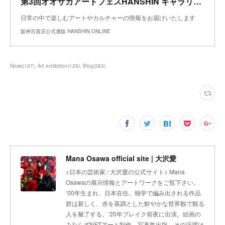
第3回オオサカアートフェスHANSHIN ギャラリー紹介No20【八犬堂ギャラリー】｜阪神百貨店よみもの｜阪神オンラインショッピング｜阪神百貨店公式通販 HANSHIN ONLINE
日常の中で楽しむアートやカルチャーの情報をお届けいたします
阪神百貨店公式通販 HANSHIN ONLINE
News
(
197
)
Art exhibition
(
129
)
Blog
(
383
)
Mana Osawa official site | 大沢愛
<日本の芸術家 / 大沢愛の公式サイト> Mana
Osawaの展示情報とアートワークをご覧下さい。
‘00年生まれ、日本在住。独学で編み出される作品
群は新しく、赤を基調とした鮮やかな世界観で観る
人を魅了する。’20年ブレイク前夜に出演。絵画の
みならずNFTアート制作、写真集出版、その活躍は