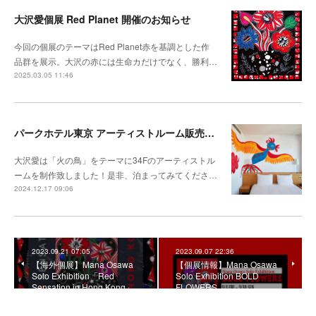
大沢愛個展 Red Planet 開催のお知らせ
今回の個展のテーマはRed Planet赤を基調とした作
品群を展示。大沢の赤には生命カだけでなく、勝利…
2025.03.05 11:46
パークホテル東京 アーティストルーム販売開始
大沢愛は「火の鳥」をテーマに34Fのアーティストル
ームを制作致しました！是非、泊まってみてくださ…
2024.12.17 09:06
2023.09.21 07:05
2023.09.07 22:36
【海外個展】Mana Osawa
【個展情報】Mana Osawa
Solo Exhibition「Red
Solo Exhibition BOLD
Sensation in Hong Kong」
FLOWERS