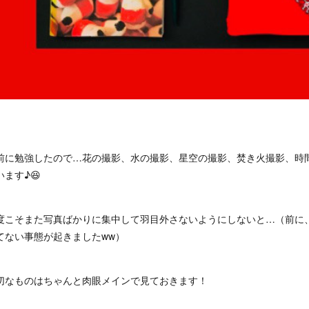
前に勉強したので…花の撮影、水の撮影、星空の撮影、焚き火撮影、時
います♪😆
度こそまた写真ばかりに集中して羽目外さないようにしないと…（前に
てない事態が起きましたww）
切なものはちゃんと肉眼メインで見ておきます！