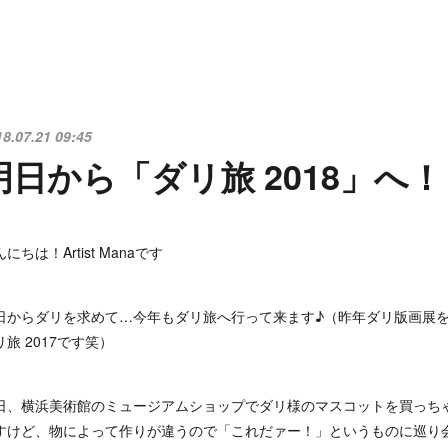
18.07.21 09:45
明日から「ダリ旅 2018」へ！
にちは！Artist Manaです
日からダリを求めて…今年もダリ旅へ行って来ます♪（昨年ダリ版画展
リ旅 2017です笑）
日、横浜美術館のミュージアムショップでダリ様のマスコットを買っちゃ
すけど、物によって作りが違うので「これだァー！」というものに巡り