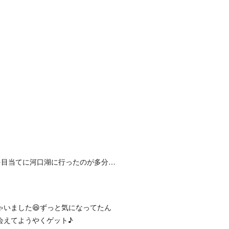
を目当てに河口湖に行ったのが多分…
いました😆ずっと気になってたん
会えてようやくゲット♪