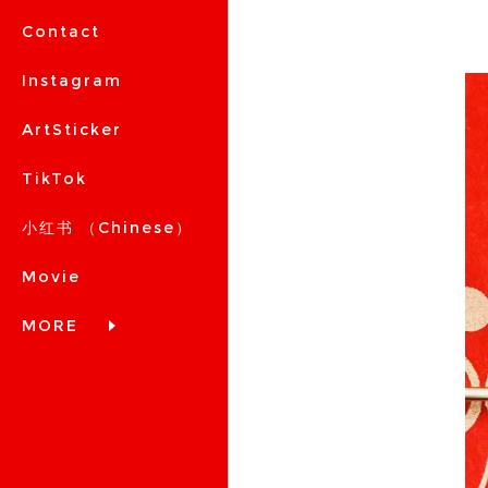
Contact
Instagram
ArtSticker
TikTok
小红书 （Chinese）
Movie
MORE