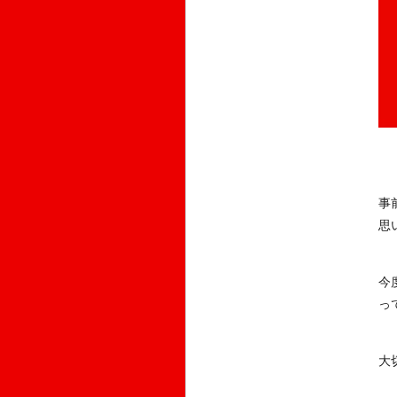
事
思
今
っ
大