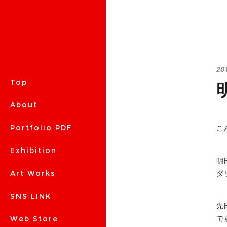
20
Top
About
こん
Portfolio PDF
Exhibition
明
ダ
Art Works
SNS LINK
先
で
Web Store