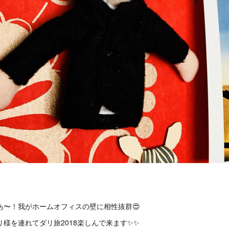
あ〜！我がホームオフィスの壁に相性抜群😍
リ様を連れてダリ旅2018楽しんで来ます✨✨