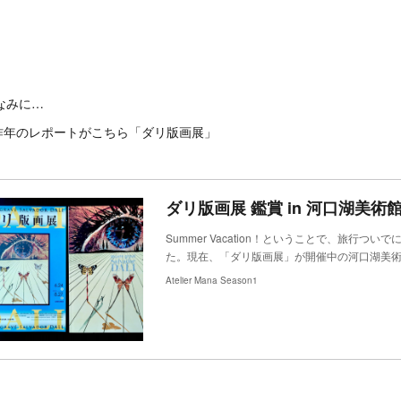
なみに…
昨年のレポートがこちら「ダリ版画展」
ダリ版画展 鑑賞 in 河口湖美術
Summer Vacation！ということで、旅行
た。現在、「ダリ版画展」が開催中の河口湖美術
Atelier Mana Season1