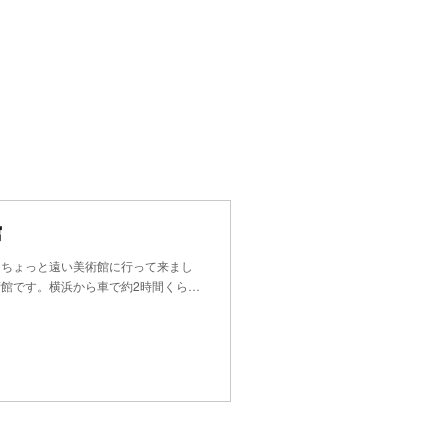
館
ついでにちょっと遠い美術館に行って来まし
館です。横浜から車で約2時間くら…