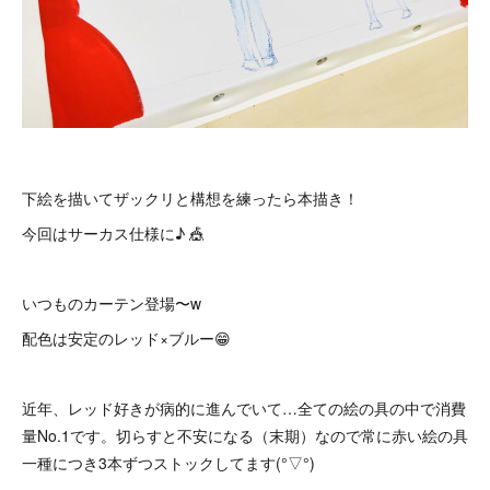
下絵を描いてザックリと構想を練ったら本描き！
今回はサーカス仕様に♪ 🎪
いつものカーテン登場〜w
配色は安定のレッド×ブルー😁
近年、レッド好きが病的に進んでいて…全ての絵の具の中で消費
量No.1です。切らすと不安になる（末期）なので常に赤い絵の具
一種につき3本ずつストックしてます(°▽°)