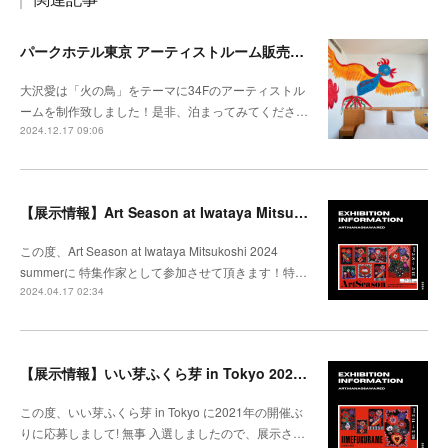
パークホテル東京 アーティストルーム販売開始
大沢愛は「火の鳥」をテーマに34Fのアーティストル
ームを制作致しました！是非、泊まってみてくださ…
2024.12.17 09:06
【展示情報】Art Season at Iwataya Mitsukoshi 2024 summer 特集 大沢愛
この度、Art Season at Iwataya Mitsukoshi 2024
summerに 特集作家として参加させて頂きます！特…
2024.04.17 02:34
【展示情報】いい芽ふくら芽 in Tokyo 2024 @松坂屋上野
この度、いい芽ふくら芽 in Tokyo に2021年の開催ぶ
りに応募しまして! 無事 入選しましたので、展示さ…