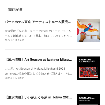
関連記事
パークホテル東京 アーティストルーム販売開始
大沢愛は「火の鳥」をテーマに34Fのアーティストル
ームを制作致しました！是非、泊まってみてくださ…
2024.12.17 09:06
【展示情報】Art Season at Iwataya Mitsukoshi 2024 summer 特集 大沢愛
この度、Art Season at Iwataya Mitsukoshi 2024
summerに 特集作家として参加させて頂きます！特…
2024.04.17 02:34
【展示情報】いい芽ふくら芽 in Tokyo 2024 @松坂屋上野