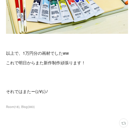
以上で、1万円分の画材でしたww
これで明日からまた新作制作頑張ります！
それではまたー(≧∀≦)ﾉ
Room
(
18
)
Blog
(
383
)