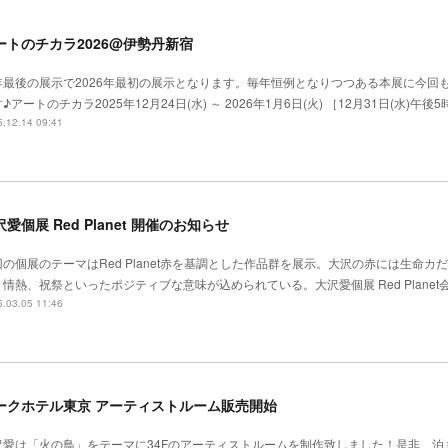
ートのチカラ2026@伊勢丹新宿
年最後の展示で2026年最初の展示となります。毎年恒例となりつつある本展に今回
♪アートのチカラ2025年12月24日(水) ～ 2026年1月6日(火) ［12月31日(水)午
.12.14 09:41
愛個展 Red Planet 開催のお知らせ
回の個展のテーマはRed Planet赤を基調とした作品群を展示。大沢の赤には生命カ
情熱、祝祭といったポジティブな意味が込められている。大沢愛個展 Red Planet会期
.03.05 11:46
ークホテル東京 アーティストルーム販売開始
沢愛は「火の鳥」をテーマに34Fのアーティストルームを制作致しました！是非、泊