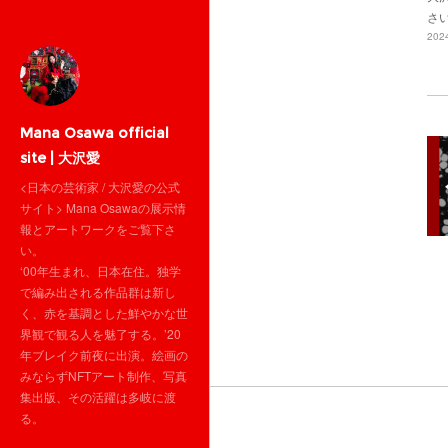
さ
2024
Mana Osawa official
site | 大沢愛
<日本の芸術家 / 大沢愛の公式
サイト> Mana Osawaの展示情
報とアートワークをご覧下さ
い。
‘00年生まれ、日本在住。独学
で編み出される作品群は新し
く、赤を基調とした鮮やかな世
界観で観る人を魅了する。’20
年ブレイク前夜に出演。絵画の
みならずNFTアート制作、写真
集出版、その活躍は多岐に渡
る。