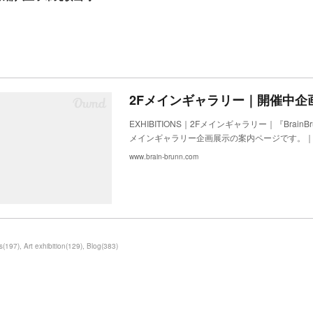
EXHIBITIONS｜2Fメインギャラリー｜『BrainB
メインギャラリー企画展示の案内ページです。
www.brain-brunn.com
s
(
197
)
Art exhibition
(
129
)
Blog
(
383
)