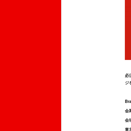
必
ジ
Br
会期
会場
東