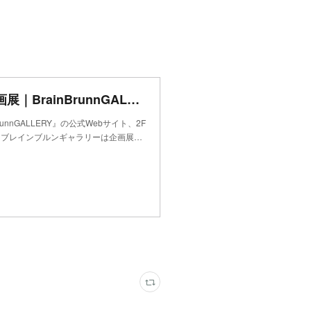
2Fメインギャラリー｜開催中企画展｜BrainBrunnGALLERY｜現代美術企画アートギャラリー｜ブレインブルンギャラリー｜東京都八王子市
runnGALLERY』の公式Webサイト、2F
｜ブレインブルンギャラリーは企画展…