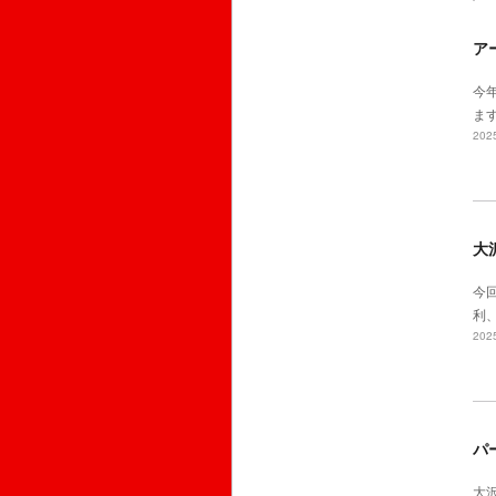
ア
今
ます
2025
大沢
今
利、
2025
パ
大