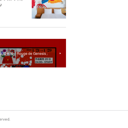
♪
個展「Rouge de Genesis」
erved.