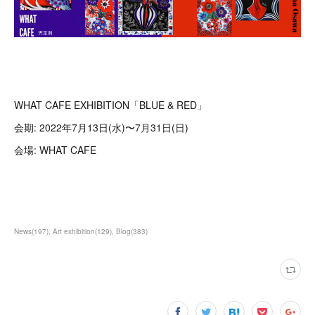
WHAT CAFE EXHIBITION「BLUE & RED」
会期: 2022年7月13日(水)〜7月31日(日)
会場: WHAT CAFE
News
(
197
)
Art exhibition
(
129
)
Blog
(
383
)