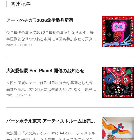
関連記事
アートのチカラ2026@伊勢丹新宿
今年最後の展示で2026年最初の展示となります。毎
年恒例となりつつある本展に今回も参加させて頂き…
2025.12.14 09:41
大沢愛個展 Red Planet 開催のお知らせ
今回の個展のテーマはRed Planet赤を基調とした作
品群を展示。大沢の赤には生命カだけでなく、勝利…
2025.03.05 11:46
パークホテル東京 アーティストルーム販売開始
大沢愛は「火の鳥」をテーマに34Fのアーティストル
ームを制作致しました！是非、泊まってみてくださ…