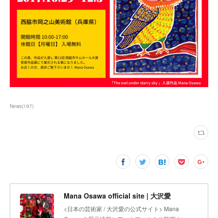
News
(
197
)
Mana Osawa official site | 大沢愛
<日本の芸術家 / 大沢愛の公式サイト> Mana