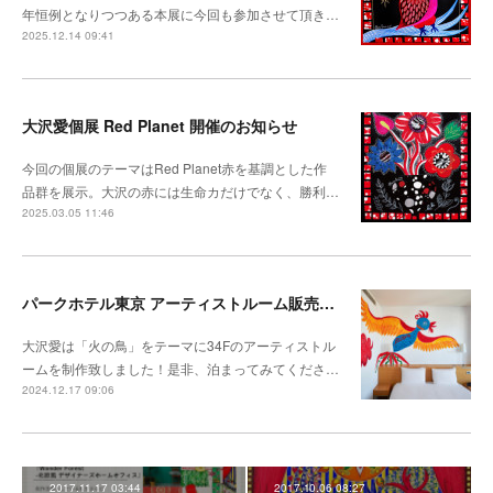
年恒例となりつつある本展に今回も参加させて頂き…
2025.12.14 09:41
大沢愛個展 Red Planet 開催のお知らせ
今回の個展のテーマはRed Planet赤を基調とした作
品群を展示。大沢の赤には生命カだけでなく、勝利…
2025.03.05 11:46
パークホテル東京 アーティストルーム販売開始
大沢愛は「火の鳥」をテーマに34Fのアーティストル
ームを制作致しました！是非、泊まってみてくださ…
2024.12.17 09:06
2017.11.17 03:44
2017.10.06 08:27