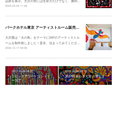
品群を展示。大沢の赤には生命カだけでなく、勝利…
2025.03.05 11:46
パークホテル東京 アーティストルーム販売開始
大沢愛は「火の鳥」をテーマに34Fのアーティストル
ームを制作致しました！是非、泊まってみてくださ…
2024.12.17 09:06
2017.10.06 08:27
2017.10.04 05:10
コピックアワード エントリ
第27回 紙わざ大賞 入選しま
ー完了！
した！