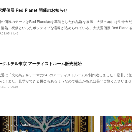
愛個展 Red Planet 開催のお知らせ
回の個展のテーマはRed Planet赤を基調とした作品群を展示。大沢の赤には生命カ
情熱、祝祭といったポジティブな意味が込められている。大沢愛個展 Red Planet会期
.03.05 11:46
ークホテル東京 アーティストルーム販売開始
沢愛は「火の鳥」をテーマに34Fのアーティストルームを制作致しました！是非、泊
いね！また、見学ができる機会もあるようなので機会があれば是非ご覧くださいませ
.12.17 09:06
2017.07.18 20:06
2017.07.03 02:28
「Silver Tree」
「Vitality-