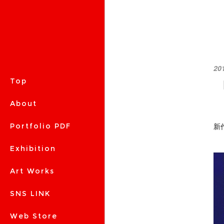
20
『
Top
About
新
Portfolio PDF
Exhibition
Art Works
SNS LINK
Web Store