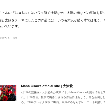
イトルの『La‘a kea』はハワイ語で神聖な光、太陽の光などの意味を
国と太陽をテーマにしたこの作品には、いつも大沢が描く木では無く、
描いています。
s
(
197
)
ART
(
92
)
Mana Osawa official site | 大沢愛
<日本の芸術家 / 大沢愛の公式サイト> Mana Osawaの展示情報
れ、日本在住。独学で編み出される作品群は新しく、赤を基調と
る。’20年ブレイク前夜に出演。絵画のみならずNFTアート制作