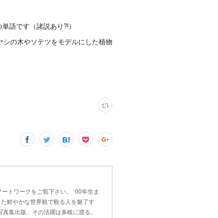
持つ単語です（諸説あり⁈）
ヤシの木やソテツをモデルにした植物
とアートワークをご覧下さい。 ‘00年生ま
した鮮やかな世界観で観る人を魅了す
、写真集出版、その活躍は多岐に渡る。