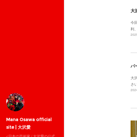
大沢
今
利、
2025
パ
大
さ
2024
Mana Osawa official
site | 大沢愛
<日本の芸術家 / 大沢愛の公式