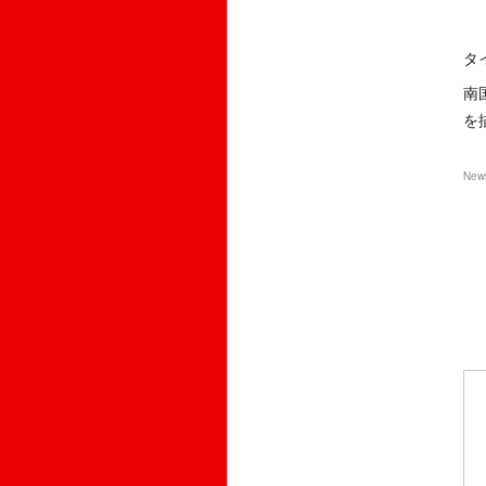
タ
南
を
New