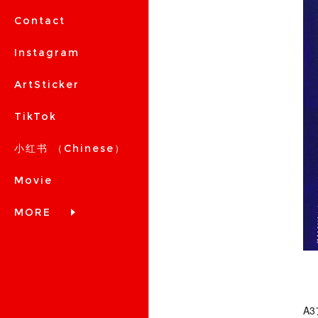
Contact
Instagram
ArtSticker
TikTok
小红书 （Chinese）
Movie
MORE
A