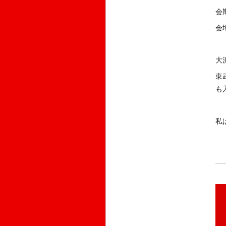
会
会
大
東
も
私