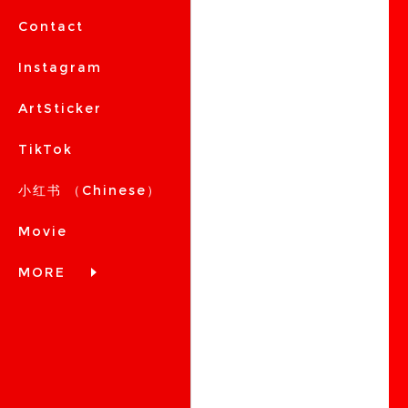
Contact
Instagram
ArtSticker
TikTok
小红书 （Chinese）
Movie
MORE