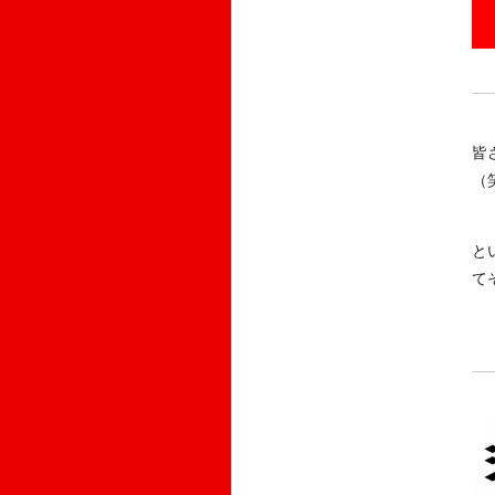
皆
（
と
て