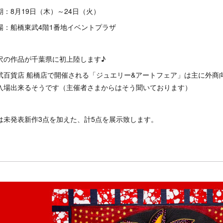
期：8月19日（木）～24日（火）
場：船橋東武4階1番地イベントプラザ
沢の作品が千葉県に初上陸します♪
武百貨店 船橋店で開催される「ジュエリー&アートフェア」は主に外商
入場出来るそうです（主催者さまからはそう聞いております）
は未発表新作3点を加えた、計5点を展示致します。