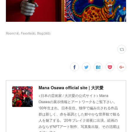
Room
(
18
)
Favorite
(
8
)
Blog
(
383
)
Mana Osawa official site | 大沢愛
<日本の芸術家 / 大沢愛の公式サイト> Mana
Osawaの展示情報とアートワークをご覧下さい。
‘00年生まれ、日本在住。独学で編み出される作品
群は新しく、赤を基調とした鮮やかな世界観で観る
人を魅了する。’20年ブレイク前夜に出演。絵画の
みならずNFTアート制作、写真集出版、その活躍は