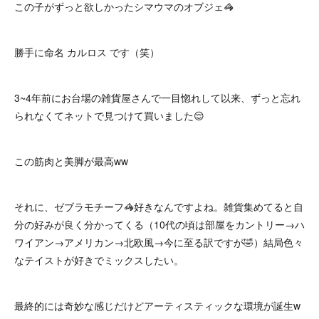
この子がずっと欲しかったシマウマのオブジェ🦓
勝手に命名 カルロス です（笑）
3~4年前にお台場の雑貨屋さんで一目惚れして以来、ずっと忘れ
られなくてネットで見つけて買いました😌
この筋肉と美脚が最高ww
それに、ゼブラモチーフ🦓好きなんですよね。雑貨集めてると自
分の好みが良く分かってくる（10代の頃は部屋をカントリー→ハ
ワイアン→アメリカン→北欧風→今に至る訳ですが🤣）結局色々
なテイストが好きでミックスしたい。
最終的には奇妙な感じだけどアーティスティックな環境が誕生w