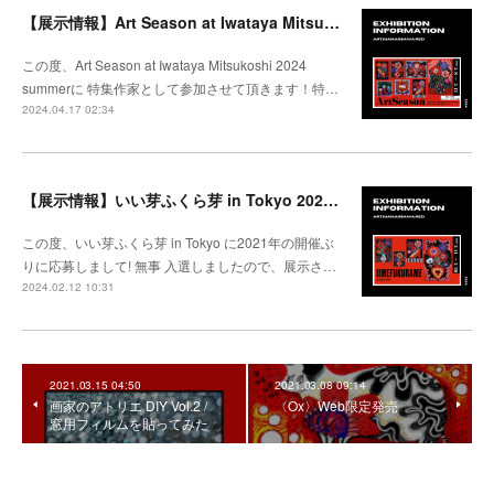
【展示情報】Art Season at Iwataya Mitsukoshi 2024 summer 特集 大沢愛
この度、Art Season at Iwataya Mitsukoshi 2024
summerに 特集作家として参加させて頂きます！特…
2024.04.17 02:34
【展示情報】いい芽ふくら芽 in Tokyo 2024 @松坂屋上野
この度、いい芽ふくら芽 in Tokyo に2021年の開催ぶ
りに応募しまして! 無事 入選しましたので、展示さ…
2024.02.12 10:31
2021.03.15 04:50
2021.03.08 09:14
画家のアトリエ DIY Vol.2 /
〈Ox〉Web限定発売
窓用フィルムを貼ってみた