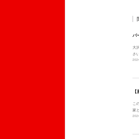
パ
大
さ
2024
【展
この
家
2024