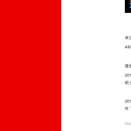
本
4
最
2
術
2
年
Diar