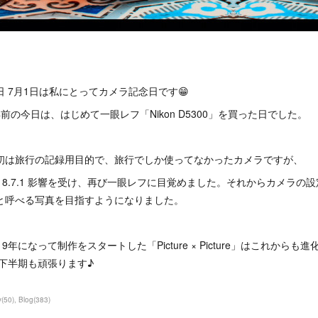
日 7月1日は私にとってカメラ記念日です😁
年前の今日は、はじめて一眼レフ「Nikon D5300」を買った日でした。
初は旅行の記録用目的で、旅行でしか使ってなかったカメラですが、
018.7.1 影響を受け、再び一眼レフに目覚めました。それからカメラの
と呼べる写真を目指すようになりました。
019年になって制作をスタートした「Picture × Picture」はこれから
 下半期も頑張ります♪
y
(
50
)
Blog
(
383
)