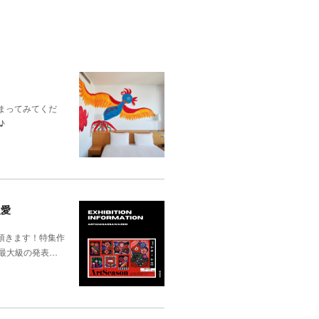
まってみてくだ
♪
沢愛
加させて頂きます！特集作
最大級の発表…