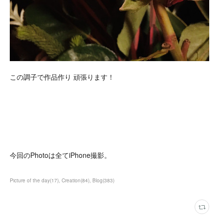
この調子で作品作り 頑張ります！
今回のPhotoは全てiPhone撮影。
Picture of the day
(
17
)
Creation
(
84
)
Blog
(
383
)