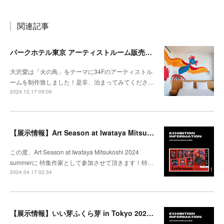
関連記事
パークホテル東京 アーティストルーム販売開始
大沢愛は「火の鳥」をテーマに34Fのアーティストル
ームを制作致しました！是非、泊まってみてくださ…
2024.12.17 09:06
【展示情報】Art Season at Iwataya Mitsukoshi 2024 summer 特集 大沢愛
この度、Art Season at Iwataya Mitsukoshi 2024
summerに 特集作家として参加させて頂きます！特…
2024.04.17 02:34
【展示情報】いい芽ふくら芽 in Tokyo 2024 @松坂屋上野