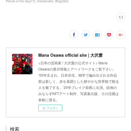
Picture of the day
(
17
)
Creation
(
84
)
Blog
(
383
)
Mana Osawa official site | 大沢愛
<日本の芸術家 / 大沢愛の公式サイト> Mana
Osawaの展示情報とアートワークをご覧下さい。
‘00年生まれ、日本在住。独学で編み出される作品
群は新しく、赤を基調とした鮮やかな世界観で観る
人を魅了する。’20年ブレイク前夜に出演。絵画の
みならずNFTアート制作、写真集出版、その活躍は
多岐に渡る。
フォロー
検索