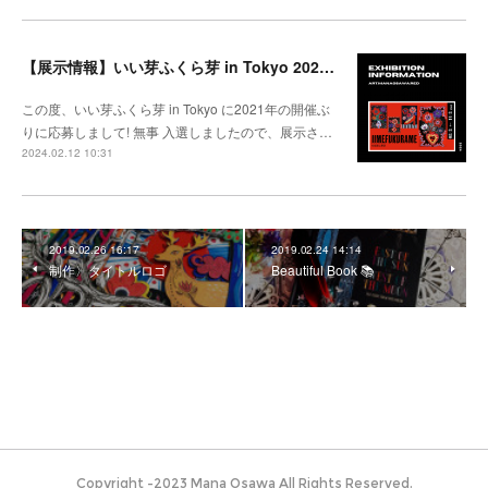
【展示情報】いい芽ふくら芽 in Tokyo 2024 @松坂屋上野
この度、いい芽ふくら芽 in Tokyo に2021年の開催ぶ
りに応募しまして! 無事 入選しましたので、展示さ…
2024.02.12 10:31
2019.02.26 16:17
2019.02.24 14:14
制作〉タイトルロゴ
Beautiful Book 📚
Copyright -2023 Mana Osawa All Rights Reserved.