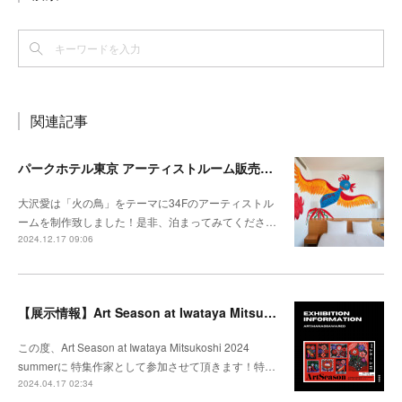
関連記事
パークホテル東京 アーティストルーム販売開始
大沢愛は「火の鳥」をテーマに34Fのアーティストル
ームを制作致しました！是非、泊まってみてくださ…
2024.12.17 09:06
【展示情報】Art Season at Iwataya Mitsukoshi 2024 summer 特集 大沢愛
この度、Art Season at Iwataya Mitsukoshi 2024
summerに 特集作家として参加させて頂きます！特…
2024.04.17 02:34