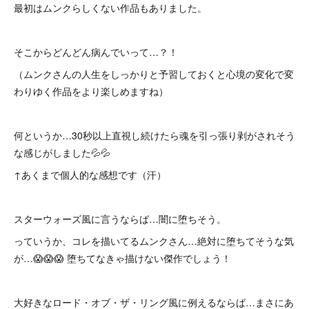
最初はムンクらしくない作品もありました。
そこからどんどん病んでいって…？！
（ムンクさんの人生をしっかりと予習しておくと心境の変化で変
わりゆく作品をより楽しめますね）
何というか…30秒以上直視し続けたら魂を引っ張り剥がされそう
な感じがしました💦💦
↑あくまで個人的な感想です（汗）
スターウォーズ風に言うならば…闇に堕ちそう。
っていうか、コレを描いてるムンクさん…絶対に堕ちてそうな気
が…😱😱😱 堕ちてなきゃ描けない傑作でしょう！
大好きなロード・オブ・ザ・リング風に例えるならば…まさにあ