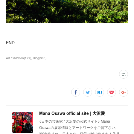
END
Art exhibition
(
129
)
Blog
(
383
)
Mana Osawa official site | 大沢愛
<日本の芸術家 / 大沢愛の公式サイト> Mana
Osawaの展示情報とアートワークをご覧下さい。
‘00年生まれ、日本在住。独学で編み出される作品