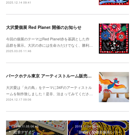
2025.12.14 09:41
大沢愛個展 Red Planet 開催のお知らせ
今回の個展のテーマはRed Planet赤を基調とした作
品群を展示。大沢の赤には生命カだけでなく、勝利…
2025.03.05 11:46
パークホテル東京 アーティストルーム販売開始
大沢愛は「火の鳥」をテーマに34Fのアーティストル
ームを制作致しました！是非、泊まってみてくださ…
2024.12.17 09:06
2018.11.05 06:40
2018.11.04 00:10
紋章デザイン
「Brave」動物肖像画シリー