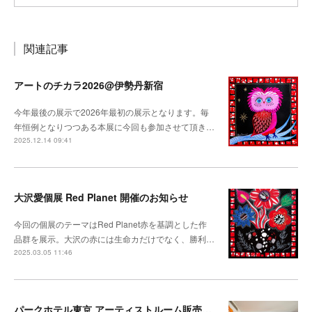
関連記事
アートのチカラ2026@伊勢丹新宿
今年最後の展示で2026年最初の展示となります。毎
年恒例となりつつある本展に今回も参加させて頂き…
2025.12.14 09:41
大沢愛個展 Red Planet 開催のお知らせ
今回の個展のテーマはRed Planet赤を基調とした作
品群を展示。大沢の赤には生命カだけでなく、勝利…
2025.03.05 11:46
パークホテル東京 アーティストルーム販売開始